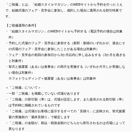
「ご祝儀」とは、「結婚スタイルマガジン」のWEBサイトから予約を行ったうえ
で、結婚式場のフェア・見学会に参加し、成約した場合に適用される割引特典で
す。
【ご祝儀適用の条件】
・「結婚スタイルマガジン」のWEBサイトから予約する（電話予約の場合は対象
外）
・予約した式場のフェア・見学会に参加する（新郎・新婦のいずれかが、過去にそ
の式場のフェア・見学会に参加したことがある場合は対象外）
・フェア・見学会の初回の参加日から3か月以内に申し込みをする（3か月を過ぎる
と対象外）
・挙式と披露宴（あるいは食事会）の両方を実施する（いずれか片方しか実施しな
い場合は対象外）
※フォトウェディング＋披露宴（あるいは食事会）は対象外
＜「ご祝儀」について＞
・一部「ご祝儀」を掲載していない式場があります
・「ご祝儀」の割引額（率）は、式場が設定します。また提供される割引額（率）
は予約時に掲載されているものです
・「ご祝儀」は式場がお客様に提示するすべての「見積り」に反映され、挙式披露
宴の実施前の「最終見積り」で確定します
・「ご祝儀」の金額が、税込・税抜金額のどちらから割引されるかは式場によって
異なります