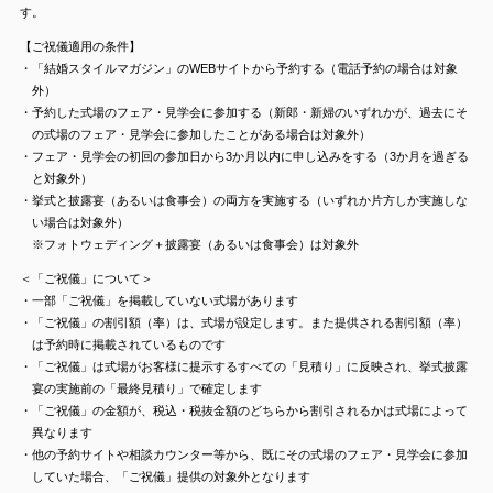
す。
【ご祝儀適用の条件】
・「結婚スタイルマガジン」のWEBサイトから予約する（電話予約の場合は対象
外）
・予約した式場のフェア・見学会に参加する（新郎・新婦のいずれかが、過去にそ
の式場のフェア・見学会に参加したことがある場合は対象外）
・フェア・見学会の初回の参加日から3か月以内に申し込みをする（3か月を過ぎる
と対象外）
・挙式と披露宴（あるいは食事会）の両方を実施する（いずれか片方しか実施しな
い場合は対象外）
※フォトウェディング＋披露宴（あるいは食事会）は対象外
＜「ご祝儀」について＞
・一部「ご祝儀」を掲載していない式場があります
・「ご祝儀」の割引額（率）は、式場が設定します。また提供される割引額（率）
は予約時に掲載されているものです
・「ご祝儀」は式場がお客様に提示するすべての「見積り」に反映され、挙式披露
宴の実施前の「最終見積り」で確定します
・「ご祝儀」の金額が、税込・税抜金額のどちらから割引されるかは式場によって
異なります
・他の予約サイトや相談カウンター等から、既にその式場のフェア・見学会に参加
していた場合、「ご祝儀」提供の対象外となります