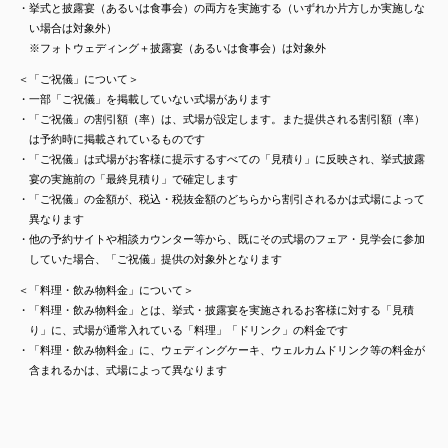
・挙式と披露宴（あるいは食事会）の両方を実施する（いずれか片方しか実施しな
い場合は対象外）
※フォトウェディング＋披露宴（あるいは食事会）は対象外
＜「ご祝儀」について＞
・一部「ご祝儀」を掲載していない式場があります
・「ご祝儀」の割引額（率）は、式場が設定します。また提供される割引額（率）
は予約時に掲載されているものです
・「ご祝儀」は式場がお客様に提示するすべての「見積り」に反映され、挙式披露
宴の実施前の「最終見積り」で確定します
・「ご祝儀」の金額が、税込・税抜金額のどちらから割引されるかは式場によって
異なります
・他の予約サイトや相談カウンター等から、既にその式場のフェア・見学会に参加
していた場合、「ご祝儀」提供の対象外となります
＜「料理・飲み物料金」について＞
・「料理・飲み物料金」とは、挙式・披露宴を実施されるお客様に対する「見積
り」に、式場が通常入れている「料理」「ドリンク」の料金です
・「料理・飲み物料金」に、ウェディングケーキ、ウェルカムドリンク等の料金が
含まれるかは、式場によって異なります