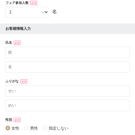
フェア参加人数
必須
名
お客様情報入力
氏名
必須
ふりがな
必須
性別
必須
女性
男性
指定しない