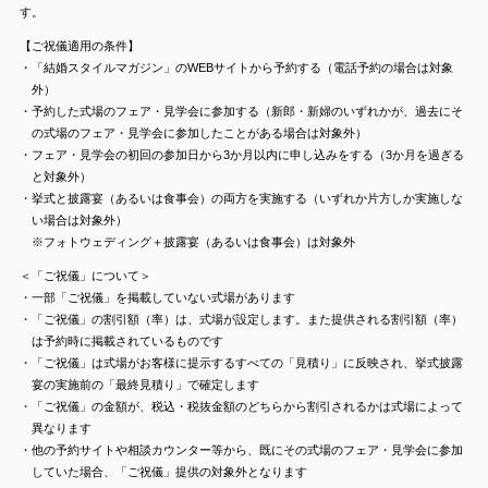
す。
【ご祝儀適用の条件】
・「結婚スタイルマガジン」のWEBサイトから予約する（電話予約の場合は対象
外）
・予約した式場のフェア・見学会に参加する（新郎・新婦のいずれかが、過去にそ
の式場のフェア・見学会に参加したことがある場合は対象外）
・フェア・見学会の初回の参加日から3か月以内に申し込みをする（3か月を過ぎる
と対象外）
・挙式と披露宴（あるいは食事会）の両方を実施する（いずれか片方しか実施しな
い場合は対象外）
※フォトウェディング＋披露宴（あるいは食事会）は対象外
＜「ご祝儀」について＞
・一部「ご祝儀」を掲載していない式場があります
・「ご祝儀」の割引額（率）は、式場が設定します。また提供される割引額（率）
は予約時に掲載されているものです
・「ご祝儀」は式場がお客様に提示するすべての「見積り」に反映され、挙式披露
宴の実施前の「最終見積り」で確定します
・「ご祝儀」の金額が、税込・税抜金額のどちらから割引されるかは式場によって
異なります
・他の予約サイトや相談カウンター等から、既にその式場のフェア・見学会に参加
していた場合、「ご祝儀」提供の対象外となります