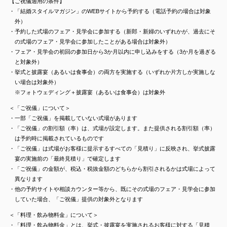
【ご祝儀適用の条件】
・「結婚スタイルマガジン」のWEBサイトから予約する（電話予約の場合は対象
外）
・予約した式場のフェア・見学会に参加する（新郎・新婦のいずれかが、過去にそ
の式場のフェア・見学会に参加したことがある場合は対象外）
・フェア・見学会の初回の参加日から3か月以内に申し込みをする（3か月を過ぎる
と対象外）
・挙式と披露宴（あるいは食事会）の両方を実施する（いずれか片方しか実施しな
い場合は対象外）
※フォトウェディング＋披露宴（あるいは食事会）は対象外
＜「ご祝儀」について＞
・一部「ご祝儀」を掲載していない式場があります
・「ご祝儀」の割引額（率）は、式場が設定します。また提供される割引額（率）
は予約時に掲載されているものです
・「ご祝儀」は式場がお客様に提示するすべての「見積り」に反映され、挙式披露
宴の実施前の「最終見積り」で確定します
・「ご祝儀」の金額が、税込・税抜金額のどちらから割引されるかは式場によって
異なります
・他の予約サイトや相談カウンター等から、既にその式場のフェア・見学会に参加
していた場合、「ご祝儀」提供の対象外となります
＜「料理・飲み物料金」について＞
・「料理・飲み物料金」とは、挙式・披露宴を実施されるお客様に対する「見積