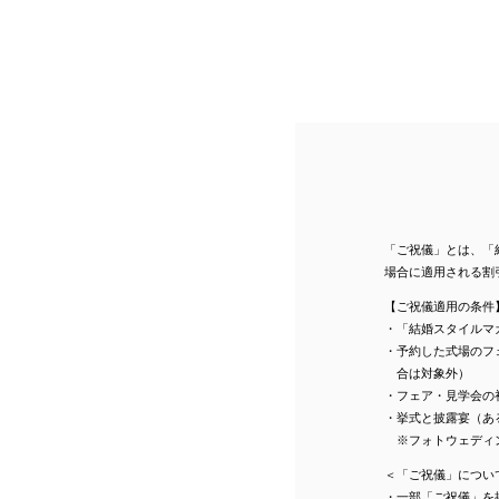
「ご祝儀」とは、「
場合に適用される割
【ご祝儀適用の条件
・「結婚スタイルマ
・予約した式場のフ
合は対象外）
・フェア・見学会の
・挙式と披露宴（あ
※フォトウェディ
＜「ご祝儀」につい
・一部「ご祝儀」を