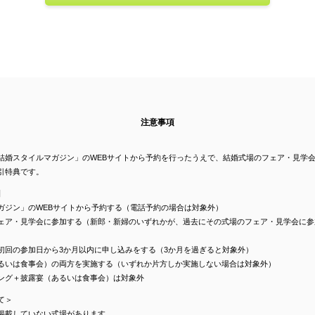
注意事項
結婚スタイルマガジン」のWEBサイトから予約を行ったうえで、結婚式場のフェア・見学
引特典です。
】
ガジン」のWEBサイトから予約する（電話予約の場合は対象外）
ェア・見学会に参加する（新郎・新婦のいずれかが、過去にその式場のフェア・見学会に参
初回の参加日から3か月以内に申し込みをする（3か月を過ぎると対象外）
るいは食事会）の両方を実施する（いずれか片方しか実施しない場合は対象外）
ング＋披露宴（あるいは食事会）は対象外
て＞
掲載していない式場があります