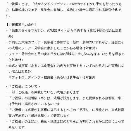
「ご祝儀」とは、「結婚スタイルマガジン」のWEBサイトから予約を行ったうえ
で、結婚式場のフェア・見学会に参加し、成約した場合に適用される割引特典で
す。
【ご祝儀適用の条件】
・「結婚スタイルマガジン」のWEBサイトから予約する（電話予約の場合は対象
外）
・予約した式場のフェア・見学会に参加する（新郎・新婦のいずれかが、過去にそ
の式場のフェア・見学会に参加したことがある場合は対象外）
・フェア・見学会の初回の参加日から3か月以内に申し込みをする（3か月を過ぎる
と対象外）
・挙式と披露宴（あるいは食事会）の両方を実施する（いずれか片方しか実施しな
い場合は対象外）
※フォトウェディング＋披露宴（あるいは食事会）は対象外
＜「ご祝儀」について＞
・一部「ご祝儀」を掲載していない式場があります
・「ご祝儀」の割引額（率）は、式場が設定します。また提供される割引額（率）
は予約時に掲載されているものです
・「ご祝儀」は式場がお客様に提示するすべての「見積り」に反映され、挙式披露
宴の実施前の「最終見積り」で確定します
・「ご祝儀」の金額が、税込・税抜金額のどちらから割引されるかは式場によって
異なります