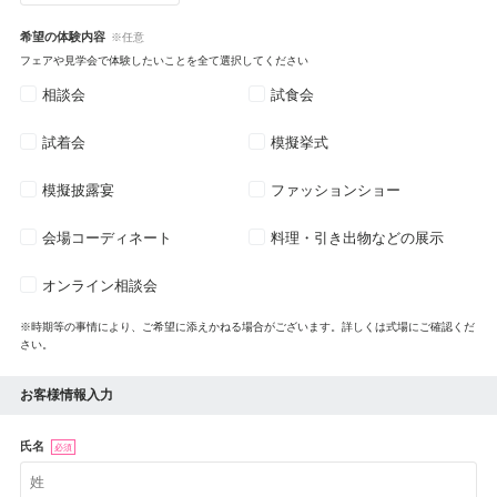
希望の体験内容
※任意
フェアや見学会で体験したいことを全て選択してください
相談会
試食会
試着会
模擬挙式
模擬披露宴
ファッションショー
会場コーディネート
料理・引き出物などの展示
オンライン相談会
※時期等の事情により、ご希望に添えかねる場合がございます。詳しくは式場にご確認くだ
さい。
お客様情報入力
氏名
必須