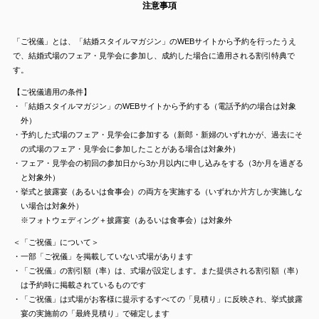
注意事項
「ご祝儀」とは、「結婚スタイルマガジン」のWEBサイトから予約を行ったうえ
で、結婚式場のフェア・見学会に参加し、成約した場合に適用される割引特典で
す。
【ご祝儀適用の条件】
・「結婚スタイルマガジン」のWEBサイトから予約する（電話予約の場合は対象
外）
・予約した式場のフェア・見学会に参加する（新郎・新婦のいずれかが、過去にそ
の式場のフェア・見学会に参加したことがある場合は対象外）
・フェア・見学会の初回の参加日から3か月以内に申し込みをする（3か月を過ぎる
と対象外）
・挙式と披露宴（あるいは食事会）の両方を実施する（いずれか片方しか実施しな
い場合は対象外）
※フォトウェディング＋披露宴（あるいは食事会）は対象外
＜「ご祝儀」について＞
・一部「ご祝儀」を掲載していない式場があります
・「ご祝儀」の割引額（率）は、式場が設定します。また提供される割引額（率）
は予約時に掲載されているものです
・「ご祝儀」は式場がお客様に提示するすべての「見積り」に反映され、挙式披露
宴の実施前の「最終見積り」で確定します